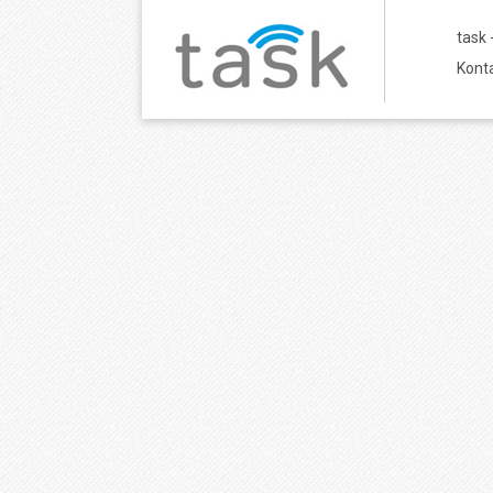
task
Konta